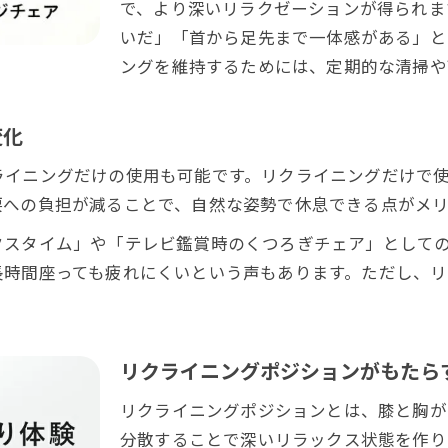
で、より深いリラクゼーションが得られま
効果を維持するための適切な使用頻度とは
いだ」「首から足先まで一体感がある」と
あんま王を家族で長く使うための工夫
ングを維持するためには、定期的な清掃や
ゆりかご機能を活かした深いリラックス体験
あんま王ゆりかご機能で得る深い効果体験
変化
ゆりかご機能とリクライニング機能の相乗リラクゼー
ライニングだけの使用も可能です。リクライニングだけで
あんま王の癒し機能を最大限に活かすコツ
腰への負担が減ることで、自然な姿勢で休息できる点がメリ
日々の疲れが癒やされるゆりかご活用法
クスタイム」や「テレビ鑑賞時のくつろぎチェア」として
口コミで人気のあんま王ゆりかごの実力比較
長時間座っても疲れにくいという声もあります。ただし、
お問い合わせはこちら
お問い合わせはこちら
リクライニングポジションがもたら
リクライニングポジションとは、膝と胸が
分散することで深いリラックス状態を作り