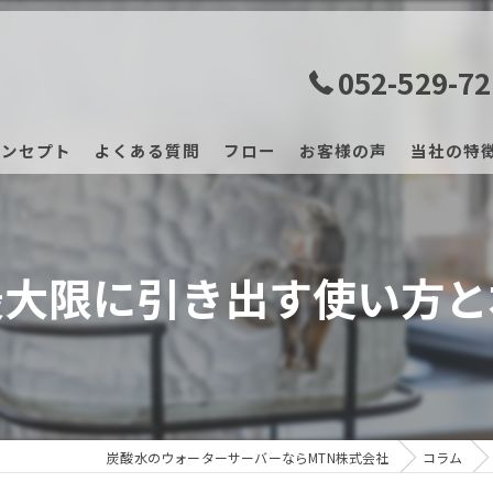
052-529-7
コンセプト
よくある質問
フロー
お客様の声
当社の特
マッサー
レンタル
最大限に引き出す使い方と
サブスク
業務用
振動マシ
炭酸水のウォーターサーバーならMTN株式会社
コラム