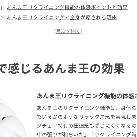
あんま王リクライニング機能の体感ポイントと効果
あんま王リクライニングで全身が癒される理由
リクライニングだけの使い方が与える変化
リクライニングポジションがもたらすリラックス感
あんま王効果を最大限に活かす姿勢の工夫
口コミから探るあんま王のリアルな体感変化
で感じるあんま王の効果
あんま王口コミに見る効果と満足度の傾向
実際に感じたあんま王体感変化と改善例
あんま王4評判から読み取る賢い選び方
あんま王リクライニング機能の体感
SNSで話題のあんま王使用後の変化とは
あんま王のリクライニング機能は、身体の
ユーザーが語るあんま王のリアルな効果検証
でいるかのようなリラックス感を実現しま
使い方次第で広がるあんま王のリラクゼーション
ジチェア特有の圧迫感も感じにくくなるの
あんま王効果を高める正しい使い方の手順
中の張りが和らいだ」「リクライニング時