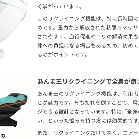
あんま王リクライニングだけやり方とコツ
く挙がっています。
日々の疲れを癒すあんま王使い方の工夫
このリクライニング機能は、特に長時間の
家族でシェアできるあんま王活用テクニック
めです。重力から解放された状態でマッサ
あんま王ゆりかご機能と癒しの相乗効果
されやすく、血行促進やコリの解消効果も
肩こりや腰痛に悩む方へ届けるあんま王の魅力
体への負担になる場合もあるため、初めて
肩こり腰痛対策に選ばれるあんま王の効果
るのがポイントです。
筋肉ほぐしと血行促進を実感できる理由
あんま王使用で日常の不調をケアする方法
あんま王リクライニングで全身が癒
慢性的な疲労に効くあんま王リラクゼーション
口コミが証明するあんま王の実力と安心感
あんま王のリクライニング機能は、利用者
とが魅力です。背もたれを倒すことで、肩
あんま王ならではの15分以上使用の注意点
ジできる設計となっています。特に「全身
あんま王15分以上使う際の安全なポイント
い」といった悩みを持つ方には効果的です
長時間使用で得られる効果と注意ポイント
また、リクライニングだけでなく、エアー
あんま王連続使用時間と体への影響解説