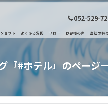
052-529-7
コンセプト
よくある質問
フロー
お客様の声
当社の特
マッサー
レンタル
グ『#ホテル』のページ
サブスク
業務用
振動マシ