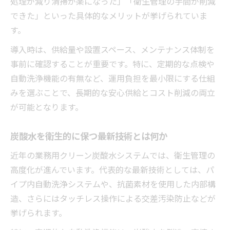
処理が減り清掃が楽になった」「衛生管理の手間が削減
飲料開発で活躍するクリーン炭酸水の特徴
できた」といった具体的なメリットが挙げられていま
業務用ディスペンサーが強炭酸に対応する
す。
理由
導入時は、供給量や設置スペース、メンテナンス体制を
炭酸水で飲料メニューを差別化する実践ポ
事前に確認することが重要です。特に、定期的な点検や
イント
自動洗浄機能の有無など、運用負担を最小限にする仕組
炭酸水供給を安定化する仕組みの魅力を探る
みを選ぶことで、長期的な安心供給とコスト削減の両立
業務用炭酸水ディスペンサーの安定供給技
が可能となります。
術とは
安定した炭酸水供給が現場にもたらすメリ
炭酸水を衛生的に保つ最新技術とは何か
ット
近年の業務用クリーン炭酸水システムでは、衛生管理の
炭酸水の安定供給を支える業務用システム
高度化が進んでいます。代表的な最新技術としては、パ
の選択肢
イプ内自動洗浄システムや、抗菌素材を使用した内部構
業務用ウォーターサーバーで炭酸水切れを
造、さらにはタッチレス操作による交差汚染防止などが
防ぐ方法
挙げられます。
クリーン炭酸水システムの安定性を徹底比