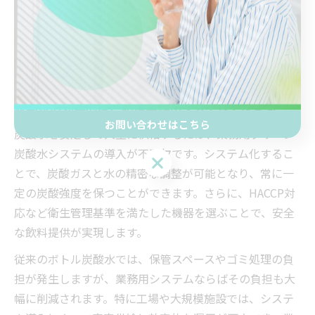
低下の心配がなくなります。加えて、業務用ウォーター
サーバーは密封性と炭酸注入システムの技術により、常
に安定した炭酸濃度を維持できるため、提供する飲料の
クオリティも保たれます。
炭酸水の効率的な供給は業務用システムで決まる
お問い合わせはこちら
炭酸水を安定して大量に供給するには、業務用クリーン
炭酸水システムの導入が不可欠です。システム化するこ
お問い合わせはこちら
とで、炭酸ガスと水の精密な調整が可能となり、常に一
定の炭酸強度を保つことができます。さらに、HACCP対
応など衛生管理基準を満たした機器を選ぶことで、安全
な飲料提供が実現します。
従来のボトル炭酸水では、保管スペースやゴミ処理の負
担が発生しますが、業務用システムならばその負担も大
幅に削減されます。特に工場や大規模施設では、システ