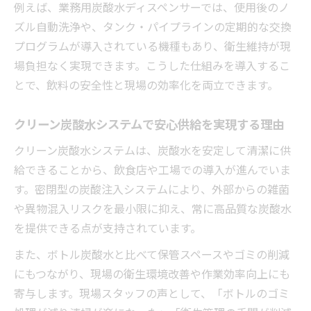
炭酸水の導入なら業務用システムが効率的
例えば、業務用炭酸水ディスペンサーでは、使用後のノ
ズル自動洗浄や、タンク・パイプラインの定期的な交換
業務用ウォーターサーバー導入で業務効率
プログラムが導入されている機種もあり、衛生維持が現
化を実現
場負担なく実現できます。こうした仕組みを導入するこ
炭酸水の効率的な供給は業務用システムで
とで、飲料の安全性と現場の効率化を両立できます。
決まる
業務用炭酸水ディスペンサーの効率性を徹
クリーン炭酸水システムで安心供給を実現する理由
底解説
クリーン炭酸水システムは、炭酸水を安定して清潔に供
炭酸水を安定して使うための業務用導入法
給できることから、飲食店や工場での導入が進んでいま
システム導入で炭酸水の在庫管理が不要に
す。密閉型の炭酸注入システムにより、外部からの雑菌
なる理由
や異物混入リスクを最小限に抑え、常に高品質な炭酸水
強炭酸や飲料開発に役立つクリーンな選択肢
を提供できる点が支持されています。
強炭酸メニュー開発に最適な業務用ウォー
また、ボトル炭酸水と比べて保管スペースやゴミの削減
ターサーバー
にもつながり、現場の衛生環境改善や作業効率向上にも
炭酸水の強度調整が可能な業務用システム
寄与します。現場スタッフの声として、「ボトルのゴミ
の強み