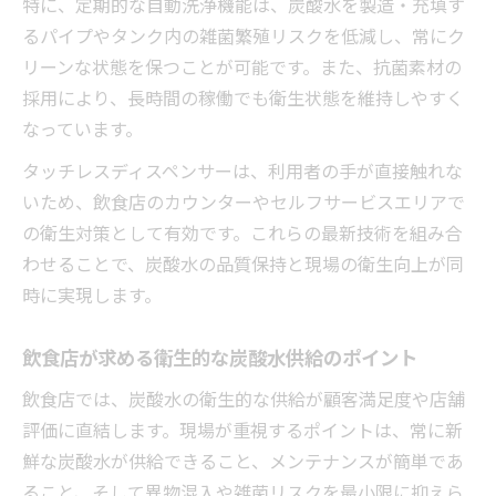
特に、定期的な自動洗浄機能は、炭酸水を製造・充填す
較
るパイプやタンク内の雑菌繁殖リスクを低減し、常にク
店舗運営で重視したい業務用システム比較術
リーンな状態を保つことが可能です。また、抗菌素材の
炭酸水システム比較で押さえたい業務用ポ
採用により、長時間の稼働でも衛生状態を維持しやすく
イント
なっています。
業務用ウォーターサーバー選びの比較基準
タッチレスディスペンサーは、利用者の手が直接触れな
とは
いため、飲食店のカウンターやセルフサービスエリアで
レンタルや中古など導入形態の比較ポイン
の衛生対策として有効です。これらの最新技術を組み合
ト
わせることで、炭酸水の品質保持と現場の衛生向上が同
業務用炭酸水ディスペンサーの比較で注目
時に実現します。
すべき点
飲食店が求める衛生的な炭酸水供給のポイント
炭酸サーバー業務用の価格やサポート体制
を比較
飲食店では、炭酸水の衛生的な供給が顧客満足度や店舗
評価に直結します。現場が重視するポイントは、常に新
鮮な炭酸水が供給できること、メンテナンスが簡単であ
ること、そして異物混入や雑菌リスクを最小限に抑えら