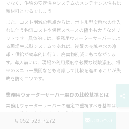
でなく、供給の安定性やシステムのメンテナンス性も比
較材料となるでしょう。
また、コスト削減の観点からは、ボトル型炭酸水の仕入
れに伴う物流コストや保管スペースの縮小も大きなメリ
ットです。具体的には、業務用ウォーターサーバーによ
る現場生成型システムであれば、炭酸の充填や水の冷
却・供給が効率的に行え、廃棄物削減にもつながりま
す。導入前には、現場の利用頻度や必要な炭酸濃度、将
来のメニュー展開なども考慮して比較を進めることが失
敗を防ぐコツです。
業務用ウォーターサーバー選びの比較基準とは
業務用ウォーターサーバーの選定で重視すべき基準は、
まず炭酸水の安定供給能力と衛生面の管理体制です。密
052-529-7272
お問い合わせ
封性の高い機器や自動洗浄機能付きモデルは、炭酸の抜