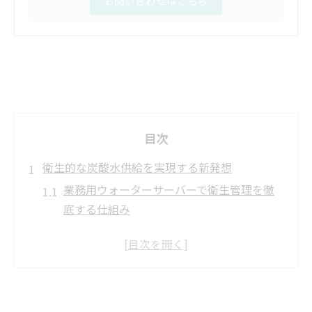
お問い合わせはこちら
目次
衛生的な炭酸水供給を実現する新発想
業務用ウォーターサーバーで衛生管理を徹
底する仕組み
クリーン炭酸水システムで安心供給を実現
する理由
炭酸水を衛生的に保つ最新技術とは何か
飲食店が求める衛生的な炭酸水供給のポイ