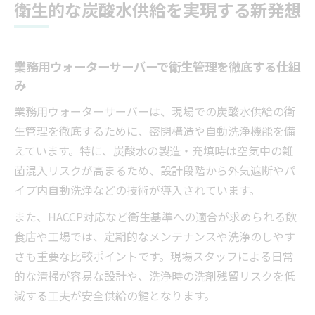
ント
衛生的な炭酸水供給を実現する新発想
業務用炭酸水ディスペンサーのクリーン性
を比較
業務用ウォーターサーバーで衛生管理を徹底する仕組
業務用ウォーターサーバーでコストも安心も両
み
立
炭酸水による業務用ウォーターサーバーの
業務用ウォーターサーバーは、現場での炭酸水供給の衛
コスト削減術
生管理を徹底するために、密閉構造や自動洗浄機能を備
えています。特に、炭酸水の製造・充填時は空気中の雑
安心供給を実現する業務用ウォーターサー
菌混入リスクが高まるため、設計段階から外気遮断やパ
バーの特徴
イプ内自動洗浄などの技術が導入されています。
コスト面で選ぶ炭酸サーバー業務用レンタ
ルの魅力
また、HACCP対応など衛生基準への適合が求められる飲
食店や工場では、定期的なメンテナンスや洗浄のしやす
業務用ウォーターサーバーのコスト比較ポ
さも重要な比較ポイントです。現場スタッフによる日常
イント解説
的な清掃が容易な設計や、洗浄時の洗剤残留リスクを低
炭酸水導入で運営コストが安定する理由を
減する工夫が安全供給の鍵となります。
解説