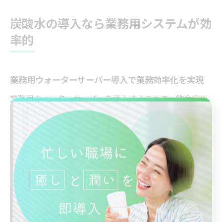
炭酸水の導入なら業務用システムが効
率的
業務用ウォーターサーバー導入で業務効率化を実現
業務用ウォーターサーバーを導入することで、飲食店や
工場などの現場では大幅な業務効率化が可能となりま
す。特に炭酸水の供給を自動化することで、従業員がボ
トルの搬入・保管・補充作業から解放され、他の重要な
業務に集中できる点が大きなメリットです。また、炭酸
水の在庫切れリスクを低減し、お客様へのサービス品質
も向上します。
例えば、ピークタイムに大量の炭酸水が必要な飲食店で
は、都度ボトルを開封する手間や、炭酸抜けによる品質