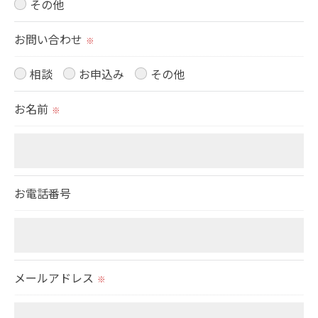
その他
＜個人情報の安全管理＞
お問い合わせ
※
当社では、個人情報の漏洩等がなされないよう、適
切に安全管理対策を実施します。
相談
お申込み
その他
＜個人情報を与えなかった場合に生じる結果＞
お名前
※
必要な情報を頂けない場合は、それに対応した当社
のサービスをご提供できない場合がございますので
予めご了承ください。
お電話番号
＜個人情報の開示･訂正・削除･利用停止の手続につ
いて＞
当社では、お客様の個人情報の開示･訂正･削除・利
用停止の手続を定めさせて頂いております。
メールアドレス
※
ご本人である事を確認のうえ、対応させて頂きま
す。