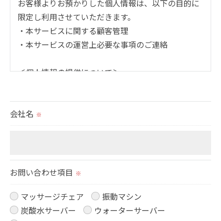
お客様よりお預かりした個人情報は、以下の目的に
限定し利用させていただきます。
・本サービスに関する顧客管理
・本サービスの運営上必要な事項のご連絡
＜個人情報の提供について＞
当社ではお客様の同意を得た場合または法令に定め
られた場合を除き、
会社名
取得した個人情報を第三者に提供することはいたし
※
ません。
＜個人情報の委託について＞
当社では、利用目的の達成に必要な範囲において、
お問い合わせ項目
※
個人情報を外部に委託する場合があります。
これらの委託先に対しては個人情報保護契約等の措
マッサージチェア
振動マシン
置をとり、適切な監督を行います。
炭酸水サーバー
ウォーターサーバー