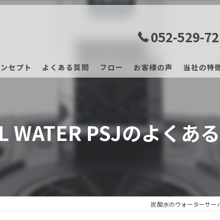
052-529-7
コンセプト
よくある質問
フロー
お客様の声
当社の特
マッサー
レンタル
LL WATER PSJのよくあ
サブスク
業務用
振動マシ
炭酸水のウォーターサーバ