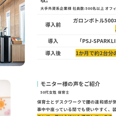
大手外資系企業様 社員数:500名以上 オフ
ガロンボトル50
導入前
導入
「PSJ-SPARK
導入後
1か月で約2台分
モニター様の声をご紹介
50代女性 保育士
保育士とデスクワークで腰の違和感が
事中や座っている間でも使いやすく、