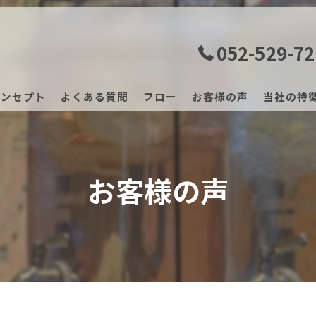
052-529-7
コンセプト
よくある質問
フロー
お客様の声
当社の特
マッサー
レンタル
お客様の声
サブスク
業務用
振動マシ