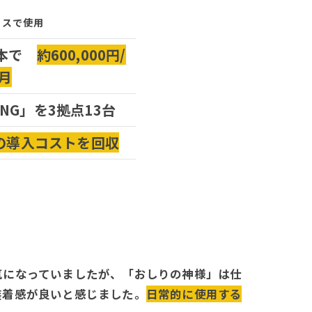
ィスで使用
0本で
約600,000円/
月
LING」を3拠点13台
の導入コストを回収
気になっていましたが、「おしりの神様」は仕
装着感が良いと感じました。
日常的に使用する