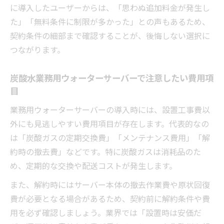
イント
に導入したユーザーからは、「思わぬ追加料金が発生し
た」「無料条件に制限が多かった」との声もあるため、
炭酸水業務用ウォーターサーバーで後悔し
契約条件の細部まで確認することが、後悔しない選択に
ない判断材料
つながります。
実際に損をしないための費用比較と注意点
賢く比較！設置工事からランニングコストまで
炭酸水業務用ウォーターサーバーで注意したい費用項
把握する方法
目
炭酸水業務用ウォーターサーバー費用の総
業務用ウォーターサーバーの導入時には、設置工事費以
額比較のコツ
外にも見逃しやすい費用項目が存在します。代表的なの
設置工事費から運用コストまで徹底的に見
は「炭酸ガスの定期交換費」「メンテナンス費用」「解
直す方法
約時の撤去費」などです。特に炭酸ガスは消耗品のた
業務用ウォーターサーバーのランニングコ
め、定期的な交換や配送コストが発生します。
スト内訳解説
また、解約時にはサーバー本体の撤去作業費や原状回復
炭酸水業務用ウォーターサーバーの比較で
費が必要となる場合があるため、契約前に解約条件や費
注目すべき点
用を必ず確認しましょう。業界では「設置時は安価だ
トータルコストで選ぶ業務用ウォーターサ