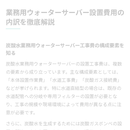
り比較ポイント
業務用ウォーターサーバー設置費用の
炭酸水業務用ウォーターサーバーで注意し
内訳を徹底解説
たい費用項目
設置費とランニングコストの違いを把握し
よう
炭酸水業務用ウォーターサーバー工事費の構成要素を
炭酸水業務用ウォーターサーバーで失敗しない
知る
選び方
炭酸水業務用ウォーターサーバーの設置工事費は、複数
炭酸水業務用ウォーターサーバーの機能比
の要素から成り立っています。主な構成要素としては、
較と選定基準
「本体設置作業費」「水道工事費」「炭酸ガス接続費」
設置工事の負担を減らす炭酸対応サーバー
などが挙げられます。特に水道直結型の場合は、既存の
の選び方
水道配管への分岐や専用フィルターの設置が必要とな
り、工事の規模や現場環境によって費用が異なる点に注
業務用ウォーターサーバー選定時のコスト
意が必要です。
と使い勝手の両立
炭酸水対応機種のメンテナンス性と運用面
さらに、炭酸水を生成するためには炭酸ガスボンベの設
をチェック