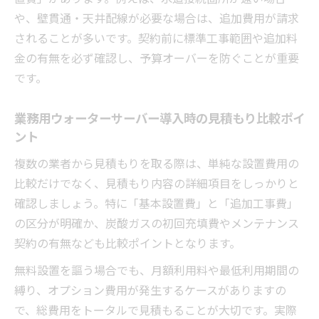
工事費の把握
や、壁貫通・天井配線が必要な場合は、追加費用が請求
解約時に発生する業務用サーバーの費用ト
されることが多いです。契約前に標準工事範囲や追加料
ラブル予防
金の有無を必ず確認し、予算オーバーを防ぐことが重要
導入工事と解約リスクの関係を詳しく解説
です。
長期利用時の炭酸水業務用ウォーターサー
バー解約費用
業務用ウォーターサーバー導入時の見積もり比較ポイ
ント
見積もり段階で押さえるべき工事費と契約
条件
複数の業者から見積もりを取る際は、単純な設置費用の
本当にお得？炭酸水業務用ウォーターサーバー
比較だけでなく、見積もり内容の詳細項目をしっかりと
の落とし穴
確認しましょう。特に「基本設置費」と「追加工事費」
炭酸水業務用ウォーターサーバーの予想外
の区分が明確か、炭酸ガスの初回充填費やメンテナンス
の追加費用に注意
契約の有無なども比較ポイントとなります。
業務用ウォーターサーバー導入で見落とし
無料設置を謳う場合でも、月額利用料や最低利用期間の
がちなリスク
縛り、オプション費用が発生するケースがありますの
無料設置の広告を鵜呑みにしないためのポ
で、総費用をトータルで見積もることが大切です。実際