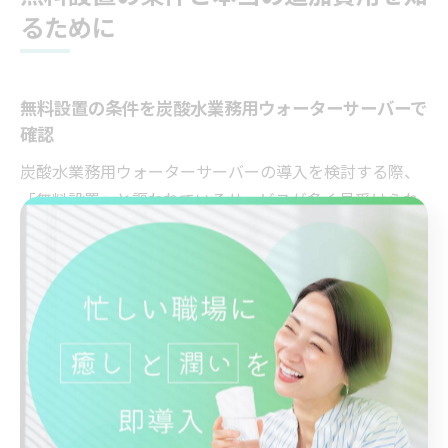
るために
無料設置の条件を炭酸水業務用ウォーターサーバーで
確認
炭酸水業務用ウォーターサーバーの導入を検討する際、
「無料設置」と謳われているサービスが多く見受けられ
ます。しかし、実際に無料となる条件には各社で細かな
違いがあるため、事前の確認が不可欠です。まず多くの
場合、無料設置の適用には最低利用期間や定期的な注文
量の縛りが設けられています。例えば、1年以上の継続利
用契約や、月間一定本数以上の水・炭酸カートリッジの
購入が条件となるケースが一般的です。
また、設置場所の条件も注意が必要です。水道直結型の
場合、設置可能な水栓の有無や、工事が可能なスペース