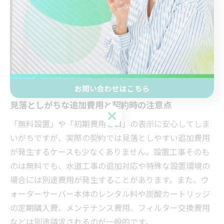
があるかどうかが問われます。これらの条件を満たさな
い場合、追加工事費やオプション料金が発生することも
あるため、契約前に現場調査やヒアリングを受けること
が推奨されます。失敗例として「無料設置を期待して申
し込んだが、追加条件が多く結果的に費用が発生した」
という声もあるため、詳細な条件確認が重要です。
お問い合わせはこちら
見落としがちな追加費用と契約時の注意点
お問い合わせはこちら
「無料設置」や「初期費用ゼロ」の表示に安心してしま
いがちですが、実際の契約では見落としやすい追加費用
が発生するケースも少なくありません。設置工事そのも
のは無料でも、水道工事の追加対応や特殊な設置環境の
場合には別途費用が発生することがあります。また、ウ
ォーターサーバー本体のレンタル料や炭酸カートリッジ
の定期購入費、メンテナンス費用、フィルター交換費用
などは別途請求されるのが一般的です。