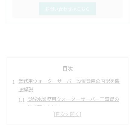
お問い合わせはこちら
目次
業務用ウォーターサーバー設置費用の内訳を徹
底解説
炭酸水業務用ウォーターサーバー工事費の
構成要素を知る
設置にかかる初期費用と追加料金の内訳解
説
業務用ウォーターサーバー導入時の見積も