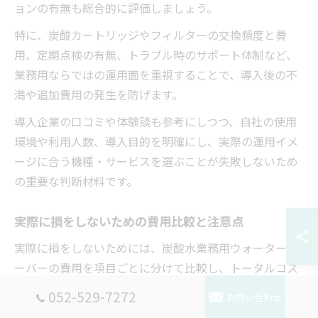
ョンの有無も総合的に評価しましょう。
特に、炭酸カートリッジやフィルターの交換頻度と費
用、定期点検の有無、トラブル時のサポート体制など、
業務用ならではの運用面を重視することで、導入後の不
満や追加費用の発生を防げます。
導入企業の口コミや体験談も参考にしつつ、自社の使用
環境や利用人数、導入目的を明確にし、実際の運用イメ
ージに合う機種・サービスを選ぶことが失敗しないため
の重要な判断材料です。
実際に損をしないための費用比較と注意点
実際に損をしないためには、炭酸水業務用ウォーターサ
ーバーの費用を項目ごとに分けて比較し、トータルコス
トを把握することが不可欠です。初期費用、設置工事
052-529-7272
お問い合わせ
費、毎月のレンタル料、消耗品費用、メンテナンス費