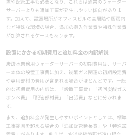
置や配管工事も必要となり、これらは通常のウォーター
初めて導入する際に失敗しない業務用サー
サーバーよりも追加工事が発生しやすい傾向がありま
バーの見極め方
す。加えて、設置場所がオフィスビルの高層階や厨房内
など特殊な環境の場合、追加の搬入作業費や特殊作業費
無料設置の条件と本当の追加費用を知るために
が加算されるケースもあります。
無料設置の条件を炭酸水業務用ウォーター
サーバーで確認
設置にかかる初期費用と追加料金の内訳解説
見落としがちな追加費用と契約時の注意点
炭酸水業務用ウォーターサーバーの初期費用は、サーバ
業務用ウォーターサーバー設置時の本当の
ー本体の設置工事費に加え、炭酸ガス関連の初期設定費
コスト明細
や専用部材の費用が含まれる場合がほとんどです。一般
無料設置の裏にあるオプション料金の実態
的な初期費用の内訳は、「設置工事費」「初回炭酸ガス
とは
ボンベ費」「配管部材費」「出張費」などに分かれま
炭酸水業務用ウォーターサーバーの条件付
す。
き特典を比較
また、追加料金が発生しやすいポイントとしては、標準
導入前に必ず押さえたい工事費と解約リスク
工事範囲を超える場合の「追加配管延長費」や「特殊設
炭酸水業務用ウォーターサーバー導入前の
置費」があります。例えば、水道接続箇所が遠い場合