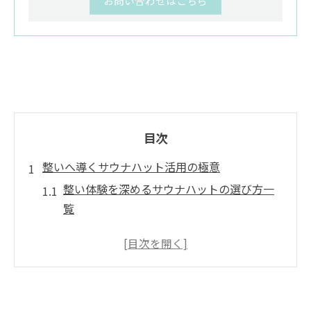
お問い合わせはこちら
目次
整いへ導くサウナハット活用の極意
整い体験を深めるサウナハットの選び方一
覧
サウナハット禁止の理由と整いへの影響
整いを実感できるハット着用のコツ
頭部保護で整いを得る実践ポイント
サウナハットはうざい？快適な整いの秘訣