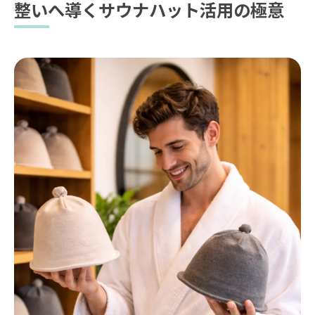
整いへ導くサウナハット活用の極意
快適サ活を支える整いの秘訣とは
整い重視のサウナルーティン比較表
快適な整いを感じるための水分補給法
整いを最大化するサウナと外気浴の順番
サウナ3セットで疲れる原因と整い回復法
整いを損なわないサウナハットの使い分け
サウナハットは本当に意味ない？実体験で検証
整い効果の有無を比較した実体験まとめ
サウナハット意味ない説の真相を解明
実際に整いを感じた瞬間の違い
サウナハット不要派の意見と整い体験
ハット着用時の整い度合い実感レポート
恥ずかしさを超える整い効果の理由
整いを優先する人のためのハット着用メリ