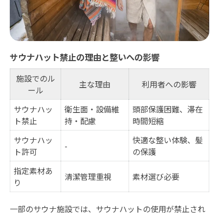
サウナハット禁止の理由と整いへの影響
施設でのル
主な理由
利用者への影響
ール
サウナハッ
衛生面・設備維
頭部保護困難、滞在
ト禁止
持・配慮
時間短縮
サウナハッ
快適な整い体験、髪
-
ト許可
の保護
指定素材あ
清潔管理重視
素材選び必要
り
一部のサウナ施設では、サウナハットの使用が禁止され