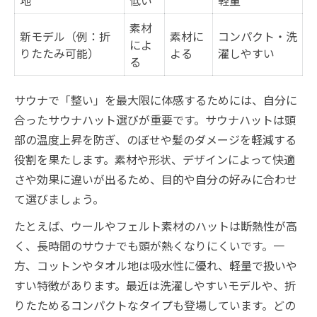
整いを保つ岩盤浴でのハットの使い方
岩盤浴で整いを感じるためのコツ
素材
新モデル（例：折
素材に
コンパクト・洗
によ
整いを実感できるハットの選び方
りたたみ可能）
よる
濯しやすい
る
岩盤浴とサウナハットの注意点まとめ
サウナで「整い」を最大限に体感するためには、自分に
合ったサウナハット選びが重要です。サウナハットは頭
部の温度上昇を防ぎ、のぼせや髪のダメージを軽減する
役割を果たします。素材や形状、デザインによって快適
さや効果に違いが出るため、目的や自分の好みに合わせ
て選びましょう。
たとえば、ウールやフェルト素材のハットは断熱性が高
く、長時間のサウナでも頭が熱くなりにくいです。一
方、コットンやタオル地は吸水性に優れ、軽量で扱いや
すい特徴があります。最近は洗濯しやすいモデルや、折
りたためるコンパクトなタイプも登場しています。どの