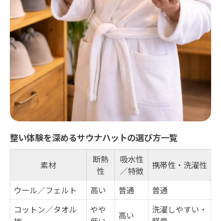
ット表
サウナハット恥ずかしい問題の乗り越え方
整いを得るための心構えとハット活用
周囲の視線より整いを選ぶ理由
恥ずかしさ解消で整いを深めるコツ
サウナハットおすすめ素材の選び方と活用法
整いを左右するサウナハット素材別比較表
快適な整いを支える素材選びのコツ
整い重視派に人気の素材ランキング
整い体験を深めるサウナハットの選び方一覧
洗いやすさで選ぶ整い向けサウナハット
断熱
吸水性
整いに効くハットの通気性と保温性
素材
携帯性・洗濯性
性
／特徴
岩盤浴でも整いを深めるサウナハット術
ウール／フェルト
高い
普通
普通
岩盤浴と整いサウナハットの相性チェック
表
コットン／タオル
やや
洗濯しやすい・
高い
地
低い
軽量