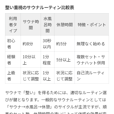
整い重視のサウナルーティン比較表
利用
水風
サウナ時
者タ
呂時
休憩時間
特徴・ポイント
間
イプ
間
初心
30秒
約8分
約5分
無理なく始める
者
以内
経験
10分以
1分
複数セット・サ
5分以上
者
上
程度
ウナハット併用
上級
状況に応
1分
状況に応
自己流ルーティ
者
じて調整
以上
じて調整
ン
サウナで「整い」を得るためには、適切なルーティン選
びが鍵となります。一般的なサウナルーティンとしては
「サウナ→水風呂→休憩」のサイクルが主流ですが、順
番やセット数、休憩時間の違いによって体感や効果が変