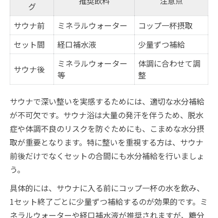
推奨飲料
注意点
グ
サウナ前
ミネラルウォーター
コップ一杯摂取
セット間
経口補水液
少量ずつ補給
ミネラルウォーター
体調に合わせて調
サウナ後
等
整
サウナで深い整いを実感するためには、適切な水分補給
が不可欠です。サウナ浴は大量の発汗を伴うため、脱水
症や体調不良のリスクを防ぐためにも、こまめな水分摂
取が重要となります。特に整いを重視する方は、サウナ
前後だけでなくセットの合間にも水分補給を行いましょ
う。
具体的には、サウナに入る前にコップ一杯の水を飲み、
1セット終了ごとに少量ずつ補給するのが効果的です。ミ
ネラルウォーターや経口補水液が推奨されますが、糖分