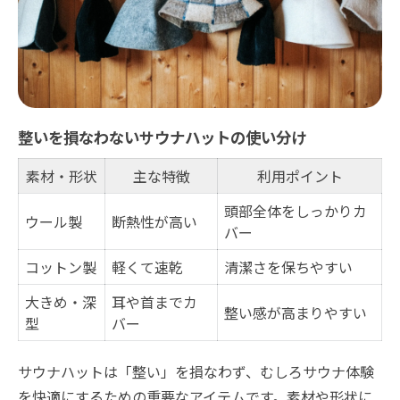
整いを損なわないサウナハットの使い分け
素材・形状
主な特徴
利用ポイント
頭部全体をしっかりカ
ウール製
断熱性が高い
バー
コットン製
軽くて速乾
清潔さを保ちやすい
大きめ・深
耳や首までカ
整い感が高まりやすい
型
バー
サウナハットは「整い」を損なわず、むしろサウナ体験
を快適にするための重要なアイテムです。素材や形状に