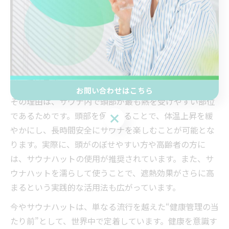
サウナハットは美容だけでなく、健康維持にも大きな役
割を果たします。従来は「サウナハットは意味ない」
「うざい」といった意見も見られましたが、近年では医
学的観点からもその有用性が再認識されています。特
に、のぼせや熱中症のリスク低減において重要な役割を
担っています。
お問い合わせはこちら
その理由は、サウナ内で頭部が最も熱を受けやすい部位
であるためです。頭部を保護することで、体温上昇を緩
お問い合わせはこちら
やかにし、長時間安全にサウナを楽しむことが可能とな
ります。実際に、頭がのぼせやすい方や高齢者の方に
は、サウナハットの使用が推奨されています。また、サ
ウナハットを濡らして使うことで、遮熱効果がさらに高
まるという実践的な活用法も広がっています。
今やサウナハットは、単なる流行を越えた“健康管理の当
たり前”として、世界中で定着しています。健康を意識す