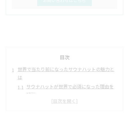
お問い合わせはこちら
目次
世界で当たり前になったサウナハットの魅力と
は
サウナハットが世界で必須になった理由を
解説
当たり前に使われるサウナハットの背景と
は
サウナハットが定着した美容と健康の影響