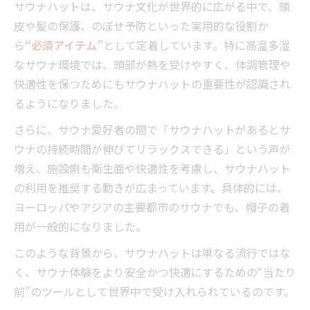
サウナハットは、サウナ文化が世界的に広がる中で、頭
健康志向に欠かせないサウナハットの存在
皮や髪の保護、のぼせ予防といった実用的な役割か
サウナハットの効果を求めるなら正しい素材選
ら
“必須アイテム”
として定着しています。特に高温多湿
びを
なサウナ環境では、頭部が熱を受けやすく、体調管理や
サウナハットの素材別メリットと注意点
快適性を保つためにもサウナハットの重要性が認識され
るようになりました。
美容効果を高めるサウナハットの素材選び
健康目的で選ぶサウナハットの最適素材
さらに、サウナ愛好者の間で「サウナハットがあるとサ
ウナの持続時間が伸びてリラックスできる」という声が
サウナハットの素材が与える使用感の違い
増え、施設側も衛生面や快適性を考慮し、サウナハット
サウナハットで失敗しない素材選びのポイ
の利用を推奨する動きが広まっています。具体的には、
ント
ヨーロッパやアジアの主要都市のサウナでも、帽子の着
美容習慣に取り入れるサウナハットの活用術
用が一般的になりました。
毎日の美容習慣にサウナハットを活かす方
このような背景から、サウナハットは単なる流行ではな
法
く、サウナ体験をより安全かつ快適にするための“当たり
サウナハットで美肌づくりを叶えるコツ
前”のツールとして世界中で受け入れられているのです。
健康と美容を両立するサウナハット活用術