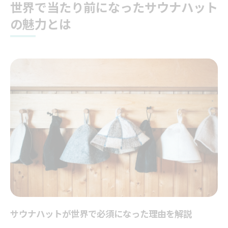
サウナハットの世界的な普及とその価値
世界で当たり前になったサウナハット
美容と健康で注目のサウナハットの効果
の魅力とは
サウナハットが美容と健康にもたらす新常識
サウナハットで得られる美容の嬉しい変化
健康維持に役立つサウナハットの新常識
サウナハットを使うことで美肌を守る方法
美容ルーチンに欠かせないサウナハットの
役割
サウナハットが健康習慣に与える効果とは
必須アイテムとなったサウナハットを使う理由
サウナハットが必須アイテムと呼ばれる理
由
美容と健康で選ばれるサウナハットの強み
サウナハットを使うことで得られる安心感
サウナハットが世界で必須になった理由を解説
サウナハットが当たり前になる理由を解説