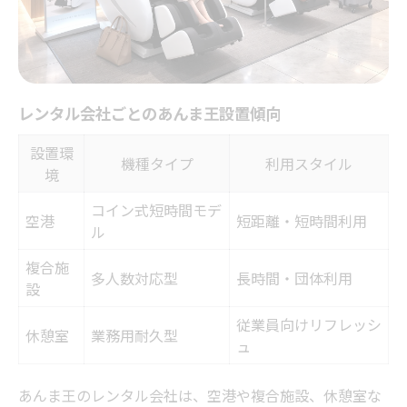
レンタル会社ごとのあんま王設置傾向
設置環
機種タイプ
利用スタイル
境
コイン式短時間モデ
空港
短距離・短時間利用
ル
複合施
多人数対応型
長時間・団体利用
設
従業員向けリフレッシ
休憩室
業務用耐久型
ュ
あんま王のレンタル会社は、空港や複合施設、休憩室な