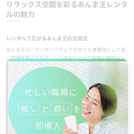
リラックス空間を彩るあんま王レンタ
ルの魅力
レンタルで広がるあんま王の活用法
あんま王は、マッサージチェアの中でも業務用として高
い評価を受けており、レンタルによって多様な施設やシ
ーンでの活用が広がっています。空港や複合施設、休憩
スペースなど、人が集まりやすい場所に設置されること
で、短時間でリフレッシュできる利便性が支持されてい
ます。また、初期費用を抑えて導入できる点も、レンタ
ルサービスを利用する大きなメリットです。
具体的な活用例としては、空港の搭乗待ち時間や長距離
移動前後のリフレッシュ、複合商業施設の休憩スペース
でのリラックス体験があります。利用者の声として「短