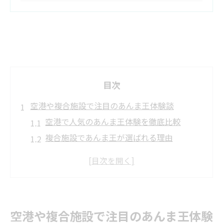
目次
空港や複合施設で注目のあんま王体験談
空港で人気のあんま王体験を徹底比較
複合施設であんま王が選ばれる理由
休憩室利用者が語るあんま王の魅力
あんま王体験で得られるリフレッシュ効果
レンタル会社ごとのあんま王設置傾向
リラックス空間を彩るあんま王レンタルの魅力
空港や複合施設で注目のあんま王体験
レンタルで広がるあんま王の活用法