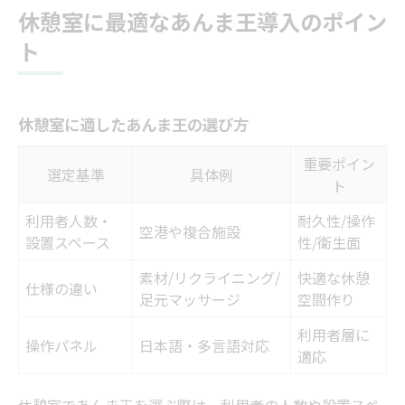
休憩室に最適なあんま王導入のポイン
ト
休憩室に適したあんま王の選び方
重要ポイン
選定基準
具体例
ト
利用者人数・
耐久性/操作
空港や複合施設
設置スペース
性/衛生面
素材/リクライニング/
快適な休憩
仕様の違い
足元マッサージ
空間作り
利用者層に
操作パネル
日本語・多言語対応
適応
休憩室であんま王を選ぶ際は、利用者の人数や設置スペ