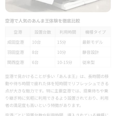
安全に利用するための重要ポイント
休憩室での適切な利用時間とは
空港で人気のあんま王体験を徹底比較
空港でのあんま王利用時の注意事項
人気のあんま王を賢くレンタルするヒント
空港
設置台数
利用時間
機種タイプ
レンタル会社選びで重要な比較項目
成田空港
10台
15分
最新モデル
個人利用と業務用レンタルの違い解説
羽田空港
8台
10分
静音設計
口コミを参考にしたあんま王選択術
関西空港
短期間レンタルのメリットと活用例
6台
10-15分
従来型
人気の理由を探るレンタル契約のコツ
空港で見かけることが多い「あんま王」は、長時間の移
あんま王で叶う短時間リフレッシュ方法
動や待ち時間で疲れた体を短時間でリフレッシュできる
空港で短時間リフレッシュするコツ
点が大きな魅力です。特に主要空港では、搭乗待ちや乗
あんま王の即効性を実感する使い方
り継ぎ時に気軽に利用できるよう設置されており、利用
休憩室での効果的なリラックス法
者の満足度も高いという特徴があります。
複合施設で人気のリフレッシュ体験
空港ごとに設置台数や利用時間、導入されている機種に