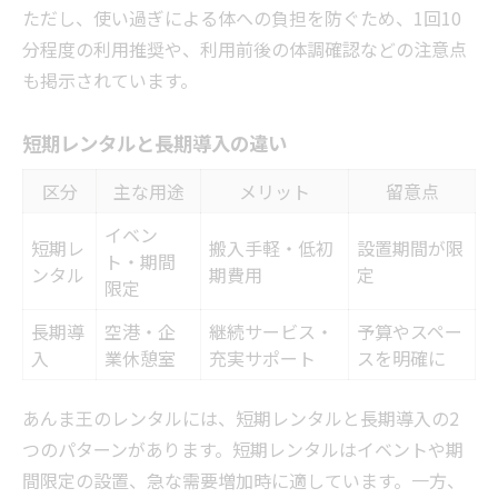
ただし、使い過ぎによる体への負担を防ぐため、1回10
分程度の利用推奨や、利用前後の体調確認などの注意点
も掲示されています。
短期レンタルと長期導入の違い
区分
主な用途
メリット
留意点
イベン
短期レ
搬入手軽・低初
設置期間が限
ト・期間
ンタル
期費用
定
限定
長期導
空港・企
継続サービス・
予算やスペー
入
業休憩室
充実サポート
スを明確に
あんま王のレンタルには、短期レンタルと長期導入の2
つのパターンがあります。短期レンタルはイベントや期
間限定の設置、急な需要増加時に適しています。一方、