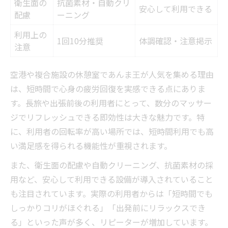
衛生面の
抗菌素材・自動クリ
安心して利用できる
配慮
ーニング
利用上の
1回10分推奨
体調確認・注意掲示
注意
空港や複合施設の休憩室であんま王が人気を集める理由
は、短時間で心身の疲労回復を実感できる点にありま
す。長旅や出張前後の利用者にとって、数分のマッサー
ジでリフレッシュできる即効性は大きな魅力です。特
に、利用者の回転率が高い場所では、短時間利用でも高
い満足感を得られる機能性が重視されます。
また、衛生面の配慮や自動クリーニング、抗菌素材の採
用など、安心して利用できる設備が導入されていること
も注目されています。実際の利用者からは「短時間でも
しっかりコリがほぐれる」「出発前にリラックスでき
る」といった声が多く、リピーターが増加しています。