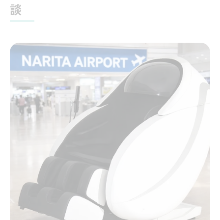
談
あんま王がリラックス空間に選ばれる理由
業務用レンタルと個人利用の違いを解説
複合施設におけるあんま王導入事例
レンタル会社のサービス比較ポイント
休憩室に最適なあんま王導入のポイント
休憩室に適したあんま王の選び方
導入時に押さえたいレンタル会社の特徴
人気の休憩室で注目されるあんま王効果
短期レンタルと長期導入の違い
あんま王設置で利用満足度アップの秘訣
利用時に知っておきたいあんま王の効果と注意
点
あんま王の効果を最大限に引き出す方法
使いすぎによる健康リスクと対策