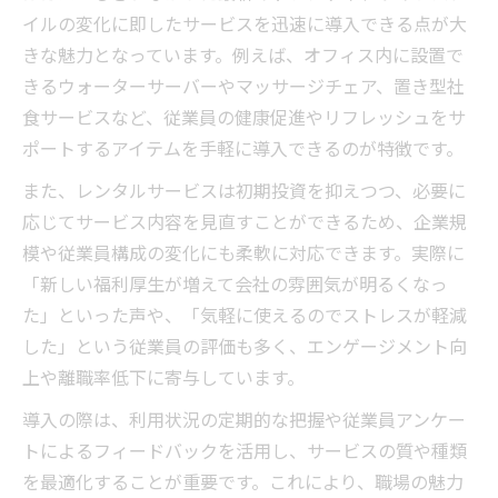
の工夫
イルの変化に即したサービスを迅速に導入できる点が大
見直しが進む最新レンタル福利厚生の実態
きな魅力となっています。例えば、オフィス内に設置で
解説
きるウォーターサーバーやマッサージチェア、置き型社
多様性を叶えるレンタル導入事例とその効
食サービスなど、従業員の健康促進やリフレッシュをサ
果
ポートするアイテムを手軽に導入できるのが特徴です。
従業員満足度向上へ柔軟なレンタル制度の
また、レンタルサービスは初期投資を抑えつつ、必要に
選択
応じてサービス内容を見直すことができるため、企業規
企業が抱える課題を解決するレンタル活用
模や従業員構成の変化にも柔軟に対応できます。実際に
術
「新しい福利厚生が増えて会社の雰囲気が明るくなっ
た」といった声や、「気軽に使えるのでストレスが軽減
働きがいを高めるレンタル制度の選び方
した」という従業員の評価も多く、エンゲージメント向
働きがい向上に効くレンタル福利厚生のポ
上や離職率低下に寄与しています。
イント
従業員が支持するレンタルサービスの選定
導入の際は、利用状況の定期的な把握や従業員アンケー
基準
トによるフィードバックを活用し、サービスの質や種類
を最適化することが重要です。これにより、職場の魅力
SDGs企業のレンタル導入事例から選び方を