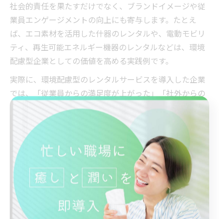
社会的責任を果たすだけでなく、ブランドイメージや従
業員エンゲージメントの向上にも寄与します。たとえ
ば、エコ素材を活用した什器のレンタルや、電動モビリ
ティ、再生可能エネルギー機器のレンタルなどは、環境
配慮型企業としての価値を高める実践例です。
実際に、環境配慮型のレンタルサービスを導入した企業
では、「従業員からの満足度が上がった」「社外からの
評価が高まった」といった声が多く寄せられています。
また、SDGs報告書などでこれらの取り組みを発信するこ
とで、採用活動や取引先との信頼構築にも好影響を及ぼ
します。
導入の際は、サービスの選定基準を明確にし、環境・社
会・経済の観点からバランス良く評価することが大切で
す。定期的な効果測定と従業員へのフィードバックを行
い、制度の透明性と持続性を意識して運用しましょう。