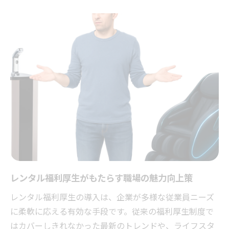
人気のレンタル福利厚生と導入メリットの
実感
SDGs時代に最適なレンタル活用術
SDGs達成に貢献するレンタル福利厚生の選
び方
企業価値向上に役立つSDGs対応レンタル活
用法
レンタルサービスが広げるSDGs企業の可能
性
エコな職場づくりとレンタル福利厚生の両
立方法
SDGs面白い取り組みに学ぶレンタル活用ア
レンタル福利厚生がもたらす職場の魅力向上策
イデア
レンタル福利厚生の導入は、企業が多様な従業員ニーズ
柔軟性が魅力の最新福利厚生の見直し
に柔軟に応える有効な手段です。従来の福利厚生制度で
柔軟な働き方に対応するレンタル福利厚生
はカバーしきれなかった最新のトレンドや、ライフスタ