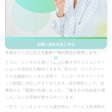
レンタルサービスが広げるSDGs企業の可能性
レンタルサービスの活用は、SDGs企業としての新たな可
能性を広げる手段となります。例えば、必要な時だけ利
用できるシェア型サービスは、廃棄ロスの削減やオフィ
ススペースの効率的利用など、企業の資源最適化にも寄
お問い合わせはこちら
与します。これにより、環境負荷を抑えつつ、従業員の
多様なニーズに応える柔軟な福利厚生が実現します。
お問い合わせはこちら
さらに、レンタルを通じて新しい働き方やコミュニケー
ションの活性化も期待できます。例えば、ワークスペー
スや会議室のレンタル活用で、テレワークやフリーアド
レス制度に対応しやすくなります。成功事例として、従
業員から「職場が快適になった」「働き方の自由度が増
した」などの評価が寄せられています。
一方で、レンタルサービス選定時は、サービス提供側の