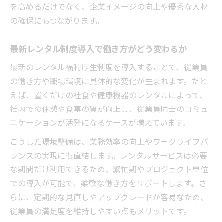
を高めるだけでなく、企業イメージの向上や優秀な人材
学ぶ
の確保にもつながります。
最新トレンドを押さえたレンタル制度の選
択術
最新レンタル制度導入で働き方がどう変わるか
職場満足度を高めるレンタルの選び方と実
最新のレンタル福利厚生制度を導入することで、従業員
践例
の働き方や職場環境に具体的な変化が生まれます。たと
SDGs貢献に役立つレンタル導入ポイント
えば、置くだけの社食や健康機器のレンタルによって、
SDGs目標達成へ導くレンタル福利厚生の活
社内での休憩や食事の質が向上し、従業員同士のコミュ
用法
ニケーションが活発になるケースが増えています。
レンタルサービスで企業の社会貢献度を高
こうした環境整備は、業務効率の向上やワークライフバ
める
ランスの実現にも直結します。レンタルサービスは必要
SDGs企業取り組み具体例に学ぶレンタル導
な期間だけ利用できるため、繁忙期やプロジェクト単位
入術
での導入が可能で、柔軟な働き方をサポートします。さ
企業イメージ向上に繋がるレンタル活用ポ
らに、定期的な見直しやアップグレードが容易なため、
イント
従業員の満足度を維持しやすい点もメリットです。
サステナブルな福利厚生実現とレンタルの