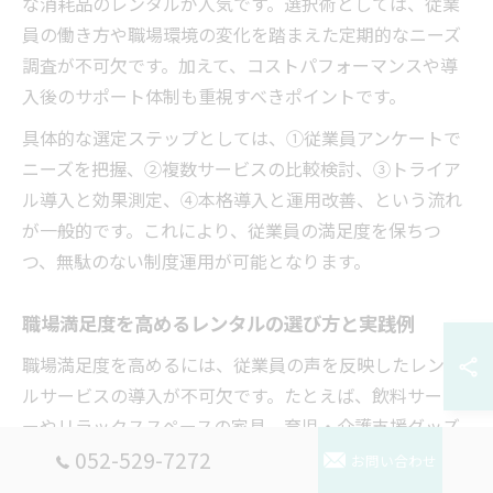
な消耗品のレンタルが人気です。選択術としては、従業
員の働き方や職場環境の変化を踏まえた定期的なニーズ
調査が不可欠です。加えて、コストパフォーマンスや導
入後のサポート体制も重視すべきポイントです。
具体的な選定ステップとしては、①従業員アンケートで
ニーズを把握、②複数サービスの比較検討、③トライア
ル導入と効果測定、④本格導入と運用改善、という流れ
が一般的です。これにより、従業員の満足度を保ちつ
つ、無駄のない制度運用が可能となります。
職場満足度を高めるレンタルの選び方と実践例
職場満足度を高めるには、従業員の声を反映したレンタ
ルサービスの導入が不可欠です。たとえば、飲料サーバ
ーやリラックススペースの家具、育児・介護支援グッズ
など、実際に「役立った」「助かった」という意見が多
052-529-7272
お問い合わせ
いアイテムを中心に選定すると効果的です。利用状況の