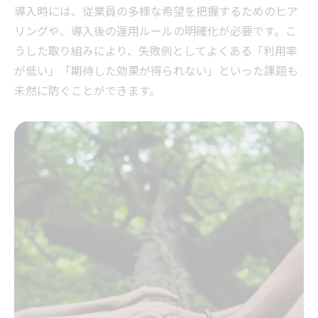
導入時には、従業員の多様な希望を把握するためのヒア
関係性
リングや、導入後の運用ルールの明確化が必要です。こ
レンタルを通じた福利厚生の多様化実践例
うした取り組みにより、失敗例としてよくある「利用率
多様化が進むレンタル福利厚生の実践事例
が低い」「期待した効果が得られない」といった課題も
集
未然に防ぐことができます。
多角的なニーズ対応に役立つレンタル導入
例
SDGs面白い取り組み企業の福利厚生事例分
析
従業員満足度が向上したレンタル活用の実
例
多様性推進に効くレンタル福利厚生の工夫
とは