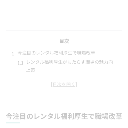
目次
今注目のレンタル福利厚生で職場改革
レンタル福利厚生がもたらす職場の魅力向
上策
最新レンタル制度導入で働き方がどう変わ
るか
SDGs時代に選ばれるレンタル福利厚生の特
徴
職場改革に効くレンタルサービスの活用事
今注目のレンタル福利厚生で職場改革
例集