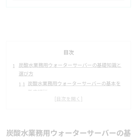
目次
炭酸水業務用ウォーターサーバーの基礎知識と
選び方
炭酸水業務用ウォーターサーバーの基本を
徹底解説
失敗しない業務用ウォーターサーバー選定
法とは
炭酸水対応機種の最新トレンドを知ろう
業務用サーバー導入時のポイントまとめ
炭酸水業務用ウォーターサーバーの基