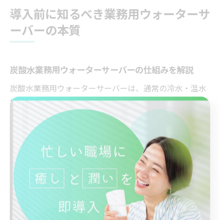
導入前に知るべき業務用ウォーターサ
ーバーの本質
炭酸水業務用ウォーターサーバーの仕組みを解説
炭酸水業務用ウォーターサーバーは、通常の冷水・温水
機能に加え、炭酸ガスを水に直接注入することで炭酸水
を手軽に生成できる点が大きな特徴です。サーバー内部
には専用の炭酸ガスシリンダーが搭載され、必要な量だ
け炭酸を添加する仕組みとなっています。炭酸の強さを
調整できるモデルもあり、用途に応じて好みの炭酸水が
作れるのが魅力です。
業務用としては、1台で複数の機能を兼ね備えているた
め、オフィスや店舗でのドリンクメニューの幅が広がり
ます。例えば、東京都青梅市の中小オフィスでは、従業