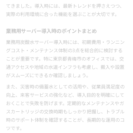
地域性を考慮した炭酸水業務用サーバー選
てきました。導入時には、最新トレンドを押さえつつ、
び
実際の利用環境に合った機能を選ぶことが大切です。
青梅市で人気の炭酸水対応業務用モデル比
業務用サーバー導入時のポイントまとめ
較
業務用サーバーのメリットとデメリット徹底比
業務用炭酸水サーバー導入時には、初期費用・ランニン
較
グコスト・メンテナンス体制の3点を総合的に検討する
炭酸水業務用ウォーターサーバーの長所と
ことが重要です。特に東京都青梅市のオフィスでは、交
短所を分析
通アクセスや地域の水道インフラも考慮し、搬入や設置
がスムーズにできるか確認しましょう。
メリットとデメリットから見る導入判断の
コツ
また、災害時の備蓄水としての活用や、従業員満足度の
ウォーターサーバーを辞めた理由に学ぶ選
向上、来客サービスの強化など、導入目的を明確にして
び方
おくことで失敗を防げます。定期的なメンテナンスやガ
スカートリッジの交換時期もしっかり把握し、トラブル
業務用サーバーの維持費・手間を徹底比較
時のサポート体制を確認することが、長期的な運用のコ
炭酸水対応機種の利便性とランニングコス
ツです。
ト