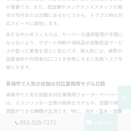
が重要です。また、配送網やメンテナンススタッフの拠
点が市内または近隣にあるかどうかも、トラブル時の対
応スピードに直結します。
多忙な中小オフィスでは、サーバーの運用管理が手間に
ならないよう、サポート体制や消耗品の自動配送サービ
スが整った業者を選ぶと安心です。導入前には、実際の
設置事例や利用者の口コミを参考にすると失敗リスクを
減らせます。
青梅市で人気の炭酸水対応業務用モデル比較
青梅市で人気の炭酸水対応業務用ウォーターサーバー
は、ガスシリンダー交換が簡単なモデルや、炭酸の強度
調整ができる機種が主流です。特に、冷水・温水・炭酸
水を1台で供給できる多機能型は、限られたスペースを有
052-529-7272
お問い合わせ
効活用したいオフィスに好評です。