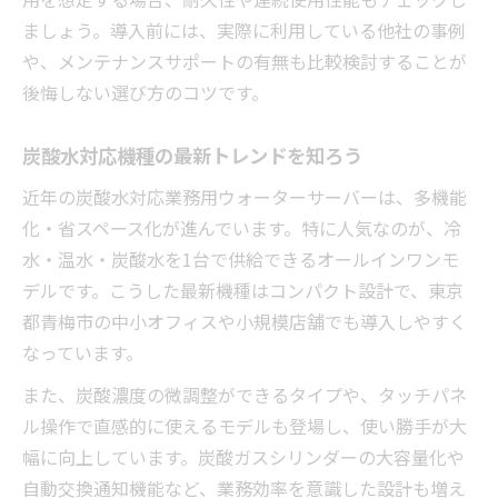
に迫る
ましょう。導入前には、実際に利用している他社の事例
業務用サーバーがもたらすコスト削減の実
や、メンテナンスサポートの有無も比較検討することが
態
後悔しない選び方のコツです。
来客サービスと炭酸水業務用サーバーの相
性
炭酸水対応機種の最新トレンドを知ろう
炭酸水サーバーでペットボトル削減を目指
近年の炭酸水対応業務用ウォーターサーバーは、多機能
す
化・省スペース化が進んでいます。特に人気なのが、冷
東京都青梅市で押さえるべき炭酸水サーバーの
水・温水・炭酸水を1台で供給できるオールインワンモ
特徴
デルです。こうした最新機種はコンパクト設計で、東京
炭酸水業務用ウォーターサーバーを選ぶ際
都青梅市の中小オフィスや小規模店舗でも導入しやすく
の地域視点
なっています。
東京都青梅市で重視されるサーバーの選定
また、炭酸濃度の微調整ができるタイプや、タッチパネ
基準
ル操作で直感的に使えるモデルも登場し、使い勝手が大
青梅市内オフィス向け炭酸水業務用サーバ
幅に向上しています。炭酸ガスシリンダーの大容量化や
ーの利点
自動交換通知機能など、業務効率を意識した設計も増え