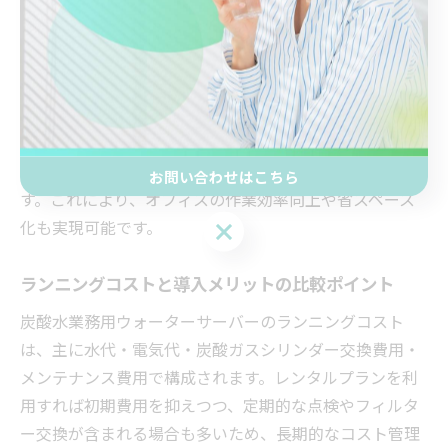
員の健康志向や来客サービス向上のため、炭酸水サーバ
ーの導入が進んでいます。導入の際は、設置スペースや
炭酸ガスシリンダーの補充方法、日常のメンテナンス体
制を事前に確認することが重要です。
また、近年はボトルレス型や直結型も登場し、ボトル交
換の手間を削減できるモデルも選択肢に加わっていま
お問い合わせはこちら
す。これにより、オフィスの作業効率向上や省スペース
化も実現可能です。
お問い合わせはこちら
ランニングコストと導入メリットの比較ポイント
炭酸水業務用ウォーターサーバーのランニングコスト
は、主に水代・電気代・炭酸ガスシリンダー交換費用・
メンテナンス費用で構成されます。レンタルプランを利
用すれば初期費用を抑えつつ、定期的な点検やフィルタ
ー交換が含まれる場合も多いため、長期的なコスト管理