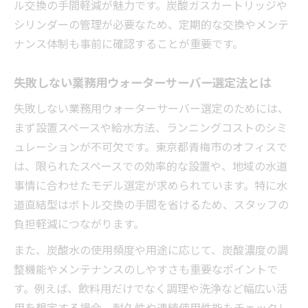
ル交換の手間軽減が魅力です。炭酸ガスカートリッジや
本質
シリンダーの管理が必要なため、定期的な交換やメンテ
炭酸水業務用ウォーターサーバーの仕組み
ナンス体制も事前に確認することが重要です。
を解説
ランニングコストと導入メリットの比較ポ
失敗しない業務用ウォーターサーバー選定法とは
イント
失敗しない業務用ウォーターサーバー選定のためには、
ウォーターサーバーが怪しいと言われる理
まず設置スペースや給水方法、ランニングコストのシミ
由を検証
ュレーションが不可欠です。東京都青梅市のオフィスで
炭酸水対応サーバーの維持管理と注意点
は、限られたスペースでの効率的な設置や、地域の水道
導入前に確認すべきサーバーの耐久性や安
事情に合わせたモデル選定が求められています。特に水
全性
道直結型はボトル交換の手間を省けるため、スタッフの
炭酸水導入なら業務用ウォーターサーバーが最
負担軽減につながります。
適な理由
また、炭酸水の使用頻度や用途に応じて、炭酸濃度の調
炭酸水業務用ウォーターサーバーの導入効
整機能やメンテナンスのしやすさも重要なポイントで
果とは
す。例えば、飲料用だけでなく調理や洗浄など幅広い活
炭酸水も作れるウォーターサーバーの魅力
用を想定する場合、耐久性や連続使用性能もチェックし