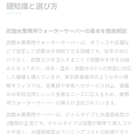
炭酸水業務用ウォーターサーバーの用途別
礎知識と選び方
活用法
オフィス効率化に役立つ炭酸水対応サーバーと
は
炭酸水業務用ウォーターサーバーの基本を徹底解説
炭酸水業務用ウォーターサーバーで業務効
炭酸水業務用ウォーターサーバーは、オフィスや店舗な
率化を実現
どで安定して炭酸水を供給できる設備です。従来の水だ
オフィスに最適な炭酸水業務用サーバーの
けでなく、炭酸ガスを注入することで炭酸水を作る仕組
特徴
みとなっており、冷水・温水・炭酸水の3つの用途に対応
業務用ウォーターサーバーの省スペース活
した機種も増えています。東京都青梅市のような中小規
用法
模オフィスでは、従業員や来客へのサービス向上、備蓄
水の有効活用といった多様なニーズに応えるため、業務
炭酸水対応サーバーがオフィスに与える効
用ウォーターサーバーの導入が注目されています。
果
従業員満足度と炭酸水業務用サーバーの関
炭酸水業務用サーバーは、ボトルタイプと水道直結型の
係性
2種類が主流です。ボトルタイプは設置が簡単で導入コス
トが低く、水道直結型はランニングコストの削減やボト
導入前に知るべき業務用ウォーターサーバーの