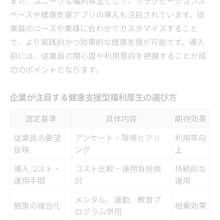
また、ユニークな福利厚生として、リラクゼーションス
ペースや健康支援アプリの導入も注目されています。従
業員のニーズや業種に合わせてカスタマイズすること
で、より実践的かつ効果的な健康支援が可能です。導入
前には、従業員の関心度や利用意向を把握することが成
功のポイントとなります。
企業が注目する健康支援型福利厚生の選び方
選定基準
具体内容
期待効果
従業員の要望
アンケート・現場ヒアリ
利用率向
反映
ング
上
導入コスト・
コスト比較・運用負担検
持続的な
運用手間
討
運用
メンタル、運動、教育プ
施策の複合化
相乗効果
ログラム併用