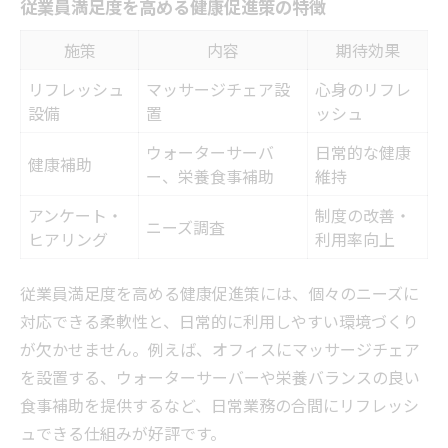
表
従業員満足度を高める健康促進策の特徴
職場で実践できる健康支援活動の例まとめ
施策
内容
期待効果
福利厚生・マッサージが快適な職場環境を
リフレッシュ
マッサージチェア設
心身のリフレ
つくる理由
設備
置
ッシュ
従業員が喜ぶユニークな健康促進策の特徴
ウォーターサーバ
日常的な健康
健康支援型イベントの導入メリットと効果
健康補助
ー、栄養食事補助
維持
健康診断だけでない福利厚生の活用術
アンケート・
制度の改善・
健康診断以外に選ばれる福利厚生メニュー
ニーズ調査
ヒアリング
利用率向上
比較
福利厚生・マッサージを活かした健康増進
従業員満足度を高める健康促進策には、個々のニーズに
策
対応できる柔軟性と、日常的に利用しやすい環境づくり
健康支援サービスの導入事例と選び方
が欠かせません。例えば、オフィスにマッサージチェア
従業員の健康意識を高める取り組みのポイ
を設置する、ウォーターサーバーや栄養バランスの良い
ント
食事補助を提供するなど、日常業務の合間にリフレッシ
ュできる仕組みが好評です。
法定外福利厚生の健康面でのメリット