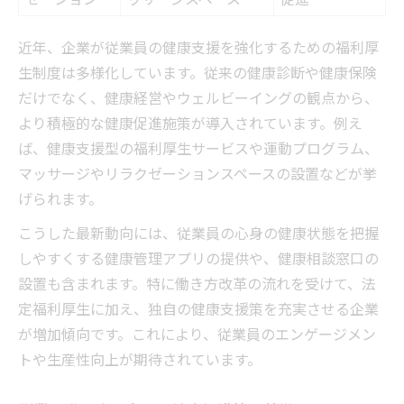
健康診断以外に選ばれる人気の支援策とは
福利厚生・マッサージの組み合わせ事例集
近年、企業が従業員の健康支援を強化するための福利厚
生制度は多様化しています。従来の健康診断や健康保険
企業が重視する健康経営と福利厚生の違い
だけでなく、健康経営やウェルビーイングの観点から、
従業員の心身ケアなら福利厚生が鍵を握る
より積極的な健康促進施策が導入されています。例え
心身ケアを充実させる福利厚生施策比較表
ば、健康支援型の福利厚生サービスや運動プログラム、
福利厚生・マッサージで実現するメンタル
マッサージやリラクゼーションスペースの設置などが挙
サポート
げられます。
健康支援が従業員エンゲージメントに与え
こうした最新動向には、従業員の心身の健康状態を把握
る影響
しやすくする健康管理アプリの提供や、健康相談窓口の
職場の健康促進活動に役立つアイデア集
設置も含まれます。特に働き方改革の流れを受けて、法
心身ケアのための福利厚生メニューの選び
定福利厚生に加え、独自の健康支援策を充実させる企業
方
が増加傾向です。これにより、従業員のエンゲージメン
快適な職場づくりに役立つ健康促進アイデア
トや生産性向上が期待されています。
福利厚生を活用した健康促進アイデア比較