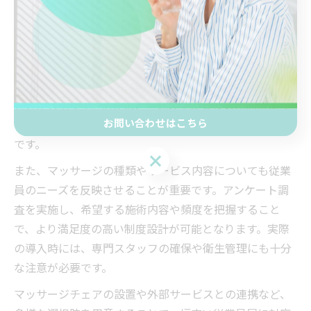
快適な働き方を支えるマッサージ施策のポイント
快適な働き方を実現するためには、マッサージ施策の設
計と運用がポイントです。まず、従業員の勤務形態や業
務内容を把握し、利用しやすい時間帯や場所を設定する
ことが大切です。例えば、昼休みや終業後の時間帯にマ
お問い合わせはこちら
ッサージ施術を受けられるようにするなどの工夫が有効
です。
お問い合わせはこちら
また、マッサージの種類やサービス内容についても従業
員のニーズを反映させることが重要です。アンケート調
査を実施し、希望する施術内容や頻度を把握すること
で、より満足度の高い制度設計が可能となります。実際
の導入時には、専門スタッフの確保や衛生管理にも十分
な注意が必要です。
マッサージチェアの設置や外部サービスとの連携など、