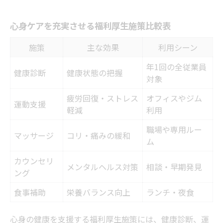
心身ケアを充実させる福利厚生施策比較表
施策
主な効果
利用シーン
年1回の全従業員
健康診断
健康状態の把握
対象
疲労回復・ストレス
オフィスやジム
運動支援
軽減
利用
職場や専用ルー
マッサージ
コリ・痛みの緩和
ム
カウンセリ
メンタルヘルス対策
相談・早期発見
ング
食事補助
栄養バランス向上
ランチ・夜食
心身の健康を支援する福利厚生施策には、健康診断、運