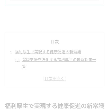
目次
福利厚生で実現する健康促進の新常識
健康支援を強化する福利厚生の最新動向一
覧
従業員満足度を高める健康促進策の特徴
福利厚生・マッサージ導入で得られる効果
とは
健康診断以外の福利厚生活用のヒント
福利厚生で実現する健康促進の新常識
企業が注目する健康支援型福利厚生の選び