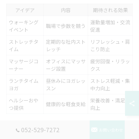
アイデア
内容
期待される効果
ウォーキング
運動量増加・交流
職場で歩数を競う
イベント
促進
ストレッチタ
定期的な社内スト
リフレッシュ・肩
イム
レッチ
こり防止
マッサージコ
オフィスにマッサ
疲労回復・リラッ
ーナー
ージ設置
クス
ランチタイム
昼休みにヨガレッ
ストレス軽減・集
ヨガ
スン
中力向上
ヘルシーおや
栄養改善・満足度
健康的な軽食支給
つ提供
向上
職場で健康促進を実現するためには、従業員が楽しみな
052-529-7272
お問い合わせ
がら参加できる多様な取り組みが効果的です。例えば、