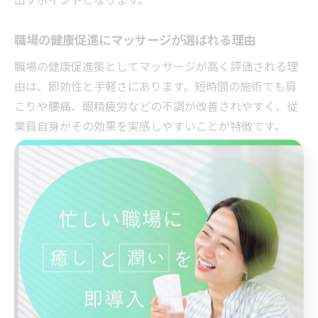
職場の健康促進にマッサージが選ばれる理由
職場の健康促進策としてマッサージが高く評価される理
由は、即効性と手軽さにあります。短時間の施術でも肩
こりや腰痛、眼精疲労などの不調が改善されやすく、従
業員自身がその効果を実感しやすいことが特徴です。
さらに、マッサージは心身両面に作用するため、ストレ
スマネジメントやメンタルヘルス対策としても有効で
す。福利厚生サービスの中でも、従業員が「実際に使っ
てよかった」と感じやすい施策といえるでしょう。
事例として、定期的なマッサージの実施が従業員のモチ
ベーション維持やコミュニケーション活性化に寄与した
ケースも報告されています。こうした効果を最大化する
ためには、利用しやすい環境づくりが重要です。