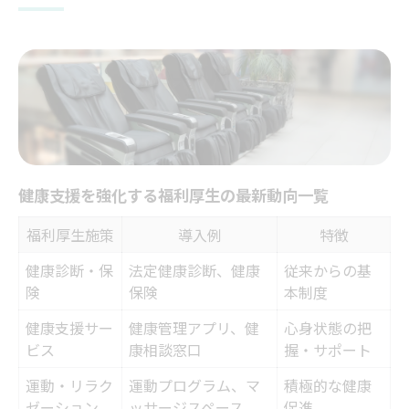
方
マッサージ導入がもたらす職場の変化とは
マッサージを活用した職場環境改善の事例
比較
福利厚生・マッサージの導入効果を徹底解
説
職場の健康促進にマッサージが選ばれる理
健康支援を強化する福利厚生の最新動向一覧
由
快適な働き方を支えるマッサージ施策のポ
福利厚生施策
導入例
特徴
イント
健康診断・保
法定健康診断、健康
従来からの基
マッサージ導入前後の従業員の変化まとめ
険
保険
本制度
健康支援に注目の福利厚生制度のポイント
健康支援サー
健康管理アプリ、健
心身状態の把
福利厚生制度で健康支援を強化する方法一
ビス
康相談窓口
握・サポート
覧
運動・リラク
運動プログラム、マ
積極的な健康
従業員が喜ぶ健康促進型福利厚生の特徴
ゼーション
ッサージスペース
促進