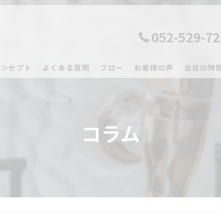
052-529-7
コンセプト
よくある質問
フロー
お客様の声
当社の特
マッサー
レンタル
コラム
サブスク
業務用
振動マシ