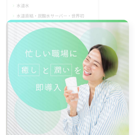
水道水
水道直結・炭酸水サーバー・世界初
炭酸水 需要
福利厚生
最近の投稿
Recent Posts
2026/08/02
炭酸水業務用ウォーターサーバーで警報が鳴る原因と即対応の手順徹底ガイド
2026/07/26
ウォーターサーバーで炭酸水と環境対応を両立する東京都三鷹市での新しい選択肢