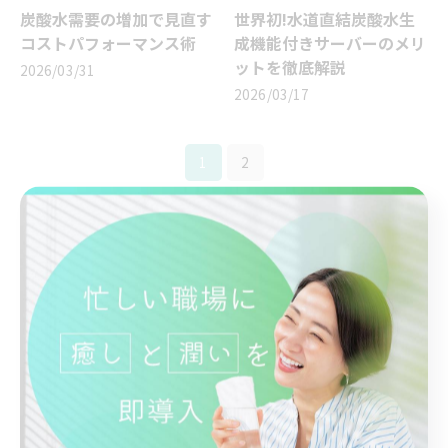
炭酸水需要の増加で見直す
世界初!水道直結炭酸水生
コストパフォーマンス術
成機能付きサーバーのメリ
ットを徹底解説
2026/03/31
2026/03/17
1
2
カテゴリー
Categories
全てのカテゴリー
WILL WATER PSJ
あんま王
あんま王V
おしりの神様®